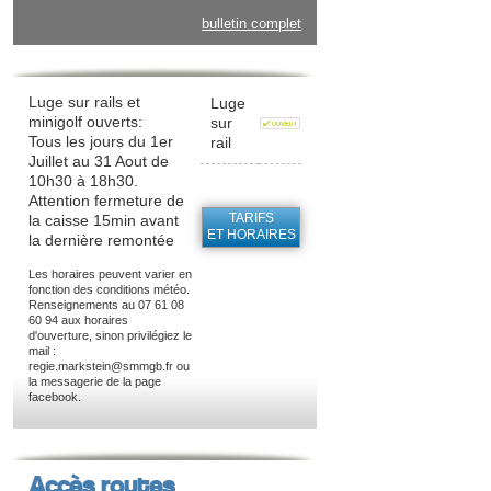
bulletin complet
Luge sur rails et
Luge
minigolf ouverts:
sur
Tous les jours du 1er
rail
Juillet au 31 Aout de
10h30 à 18h30.
Attention fermeture de
TARIFS
la caisse 15min avant
ET HORAIRES
la dernière remontée
Les horaires peuvent varier en
fonction des conditions météo.
Renseignements au 07 61 08
60 94 aux horaires
d'ouverture, sinon privilégiez le
mail :
regie.markstein@smmgb.fr ou
la messagerie de la page
facebook.
Accès routes