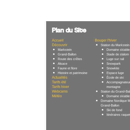
Plan du Site
Accueil
Bouger l'hiver
Découvrir
Station du Markstein
Markstein
Domaine skiable 
Grand-Ballon
Stade de slalom
Route des crêtes
Luge sur rail
Alsace
Snowpark
Faune et flore
Snowkite
Histoire et patrimoine
Espace luge
Actualités
École de ski
Tarifs été
Accompagnateur
Tarifs hiver
montagne
Webcams
Station du Grand-Bal
Météo
Domaine skiable 
Domaine Nordique M
Grand-Ballon
Ski de fond
Itinéraires raque