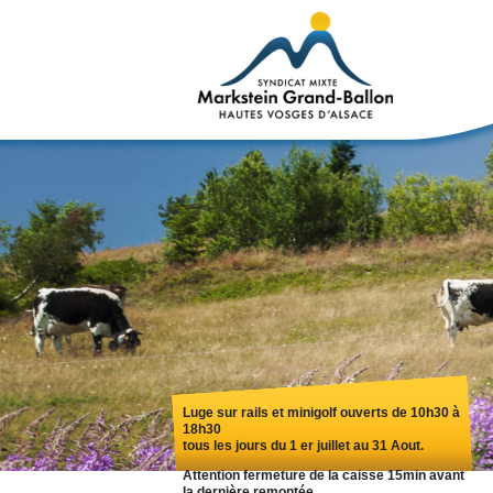
Luge sur rails et minigolf ouverts de 10h30 à
18h30
tous les jours du 1 er juillet au 31 Aout.
Attention fermeture de la caisse 15min avant
la dernière remontée