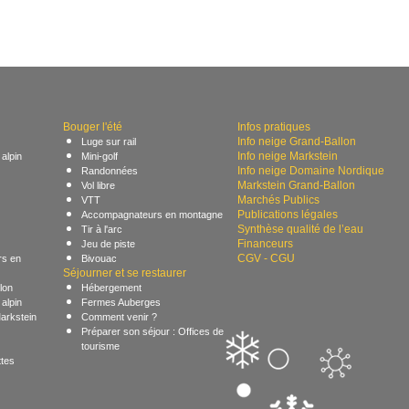
Bouger l'été
Infos pratiques
Info neige Grand-Ballon
Luge sur rail
Info neige Markstein
alpin
Mini-golf
Info neige Domaine Nordique
Randonnées
Markstein Grand-Ballon
Vol libre
Marchés Publics
VTT
Publications légales
Accompagnateurs en montagne
Synthèse qualité de l’eau
Tir à l'arc
Financeurs
Jeu de piste
CGV - CGU
s en
Bivouac
Séjourner et se restaurer
lon
Hébergement
alpin
Fermes Auberges
arkstein
Comment venir ?
Préparer son séjour : Offices de
tourisme
ttes